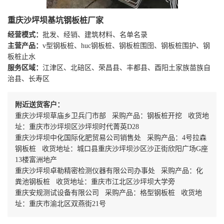
重庆沙坪坝基坑钢板桩厂家
经营模式：
批发、经销、建筑材料、名单名录
主营产品：
v型钢板桩、huc钢板桩、钢板桩围囹、钢板桩围护、钢
板桩止水
服务区域：
江津区、北碚区、荣昌县、丰都县、酉阳土家族苗族自
治县、长寿区
附近送货客户：
重庆沙坪坝草庙乡卫兵门市部 采购产品：钢板桩开挖 收货地
址：重庆市沙坪坝区沙坪坝时代菁英D28
重庆沙坪坝中化国际化肥贸易公司销售处 采购产品：4号拉森
钢板桩 收货地址：城口县重庆沙坪坝沙区沙正街欣阳广场G座
13楼富洲地产
重庆沙坪坝卓勒精密检测仪器有限公司办事处 采购产品：化
粪池钢板桩 收货地址：重庆市江北区沙坪坝大学旁
重庆安规测试设备有限公司 采购产品：格型钢板桩 收货地
址：重庆市渝北区双燕街21号