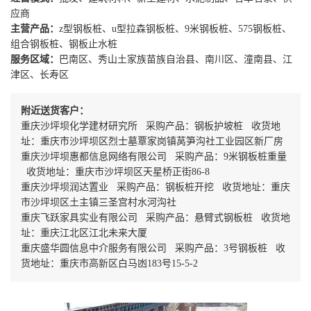
应商
主营产品：
z型钢板桩、u型拉森钢板桩、9米钢板桩、575钢板桩、
组合钢板桩、钢板止水桩
服务区域：
巴南区、秀山土家族苗族自治县、南川区、潼南县、江
津区、长寿区
附近送货客户：
重庆沙坪坝化学建材研究所 采购产品：钢板护坡桩 收货地
址：重庆市沙坪坝区烈士墓覃家岗镇莴笋沟社工业园区新厂房
重庆沙坪坝惠都信息网络有限公司 采购产品：9米钢板桩重量
收货地址：重庆市沙坪坝区天星桥正街86-8
重庆沙坪坝润达置业 采购产品：钢板桩开挖 收货地址：重庆
市沙坪坝区土主镇三圣宫村水河沟社
重庆飞跃家具实业有限公司 采购产品：悬臂式钢板桩 收货地
址：重庆江北区江北未来大厦
重庆盛华圆信息中介服务有限公司 采购产品：3号钢板桩 收
货地址：重庆市高新区白马凼183号15-5-2