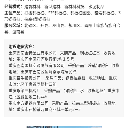
经营模式：
建筑材料、新型建材、新材料科技、水泥制品
主营产品：
打拔钢板桩、575钢板桩、钢板桩围囹、锚索钢板桩、Z
形钢板桩、拉森4型钢板桩
服务区域：
北碚区、开县、巫山县、永川区、酉阳土家族苗族自治
县、潼南县
附近送货客户：
重庆巴南金特塑业有限公司 采购产品：钢板桩桩基 收货地
址：重庆巴南区洋河步行街c栋１５号
重庆巴南国虹空调冷气有限公司 采购产品：冷轧钢板桩 收货
地址：重庆市巴南区鱼洞秦家院居民点
重庆巨牛投资公司` 采购产品：钢板拉森桩 收货地址：重庆
市渝北区王家镇同德村四组
重庆永第三机砖厂 采购产品：钢板桩止水 收货地址：重庆市
江北区鲤鱼池三村44#
重庆南方钢铁有限公司 采购产品：拉森三型钢板桩 收货地
址：重庆市石桥铺万昌商业城一单元7－3