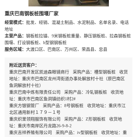
重庆巴南钢板桩围堰厂家
经营模式：
批发、经销、混凝土制品、水泥制品、名单名录、电话
地址
主营产品：
钢板桩拉锚、9米钢板桩重量、静压钢板桩、拉森钢板桩
围堰、打设钢板桩、h型钢钢板桩
服务区域：
大渡口区、巴南区、万州区、荣昌县、忠县
附近送货客户：
重庆巴南开发区凯迪森眼镜商行 采购产品：槽型钢板桩 收货
地址：重庆市巴南区龙州湾街道办事处解放村十社（原巴南区
鱼洞解放村十社）
重庆巴南中炼有限责任公司 采购产品：冷轧钢板桩 收货地
址：重庆市巴南区鱼洞镇纺织1村2#
重庆方银钢管厂 采购产品：8号钢板桩 收货地址：重庆市江
北区通用新村１７９－１号
重庆织里领翔服饰有限公司 采购产品：Z形钢板桩 收货地
址：重庆市南岸区丹龙路26-9-8-2
重庆吉祥养殖有限公司 采购产品：iv型钢板桩 收货地址：重