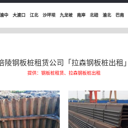
渝中
大渡口
江北
沙坪坝
九龙坡
南岸
北碚
渝北
巴南
涪陵钢板桩租赁公司「拉森钢板桩出租
提供：钢板桩租赁、拉森钢板桩出租