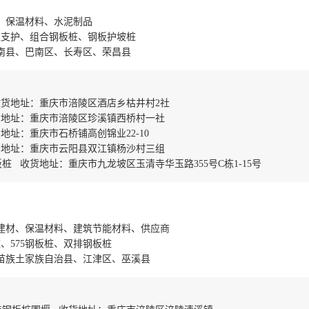
、保温材料、水泥制品
桩支护、组合钢板桩、钢板护坡桩
南县、巴南区、长寿区、荣昌县
货地址：重庆市涪陵区酒店乡枯井村2社
货地址：重庆市涪陵区珍溪镇西桥村一社
址：重庆市石桥铺高创锦业22-10
货地址：重庆市云阳县双江镇杨沙村三组
 收货地址：重庆市九龙坡区玉清寺华玉路355号C栋1-15号
建材、保温材料、建筑节能材料、供应商
、575钢板桩、双排钢板桩
苗族土家族自治县、江津区、巫溪县