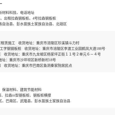
厂
新材料科技、电话地址
桩、出租拉森钢板桩、4号拉森钢板桩
族自治县、彭水苗族土家族自治县、北碚区
桩租赁施工 收货地址：重庆市涪陵区珍溪镇斗力村
工字钢钢板桩 收货地址：重庆市涪陵区李渡工业园鹤凤大道188号
桩 收货地址：重庆市九龙坡区杨家坪正街１１号２单元６－４号
地址：重庆市沙坪坝区新桥新村18号
扣 收货地址：重庆市巴南区鱼洞秦家院居民点
、保温材料、建筑节能材料
桩、拉森iii型钢板桩、钢板桩横撑
区、巴南区、武隆县、彭水苗族土家族自治县