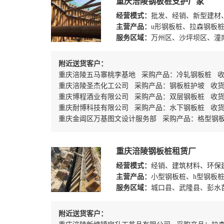
重庆涪陵钢板桩支护厂家
经营模式：
批发、经销、新型建材
主营产品：
u形钢板桩、拉森钢板
服务区域：
万州区、沙坪坝区、潼
附近送货客户：
重庆涪陵五马寨桃李基地 采购产品：冷轧钢板桩 收
重庆涪陵圣杰化工公司 采购产品：钢板桩护坡 收
重庆博程酒业有限公司 采购产品：双层钢板桩 收货地
重庆耐博科技有限公司 采购产品：水下钢板桩 收
重庆金阊区万基图文设计服务部 采购产品：格型钢板桩
重庆涪陵钢板桩租赁厂
经营模式：
经销、建筑材料、环保
主营产品：
小型钢板桩、h型钢板桩
服务区域：
城口县、武隆县、彭水
附近送货客户：