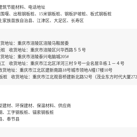
建筑节能材料、电话地址
型围堰、出租钢板桩、15米钢板桩、钢板护坡桩、板式钢板桩
土家族苗族自治县、江津区、大足区、长寿区
收货地址：重庆市涪陵区涪陵马鞍居委
板桩 收货地址：重庆市涪陵区兴华西路５５号
地址：重庆市涪陵泰兴电脑城205#
施工 收货地址：重庆市江北区洋河三村９号一业名居Ｂ栋１－４号
货地址：重庆市江北区建新南路18号城市领地A幢17楼10号
桩 收货地址：重庆市江北观音桥建新北路52号（茂业东方时代大厦2727
型建材、环保建材、保温材料、供应商
钢、工字钢板桩、锚索钢板桩
县、奉节县