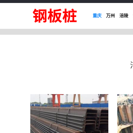
重庆
万州
涪陵